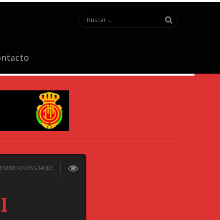
ntacto
ENTER READING MODE
l