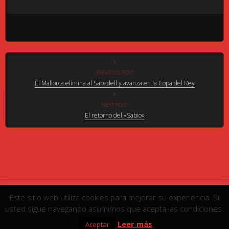
PREVIOUS POST
El Mallorca elimina al Sabadell y avanza en la Copa del Rey
NEXT POST
El retorno del «Sabio»
Este sitio web utiliza cookies para mejorar su experiencia. Si
www.rcdmallorca1916.com | Copyright 2015 |
Aviso legal
|
usted sigue navegando asumimos que acepta las condiciones.
Protección de datos
Leer más
Aceptar