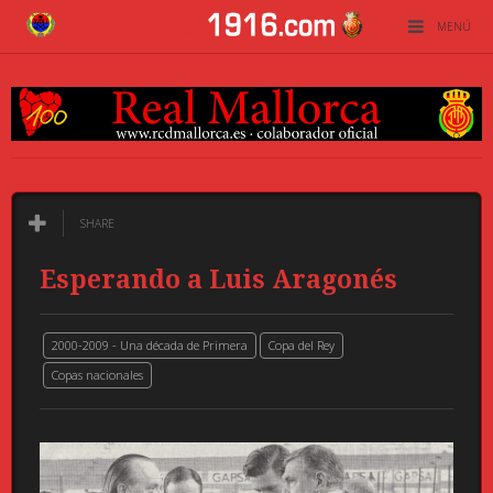
MENÚ
SHARE
Esperando a Luis Aragonés
2000-2009 - Una década de Primera
Copa del Rey
Copas nacionales