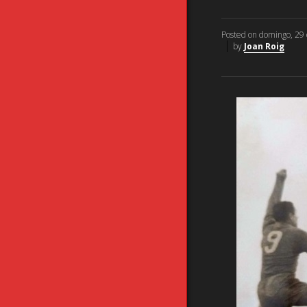
Posted on
domingo, 29
by
Joan Roig