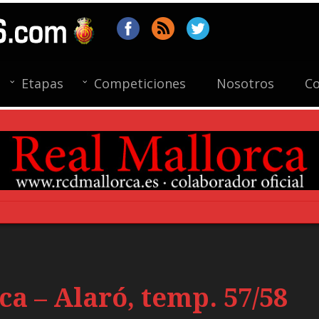
Etapas
Competiciones
Nosotros
Co
ca – Alaró, temp. 57/58