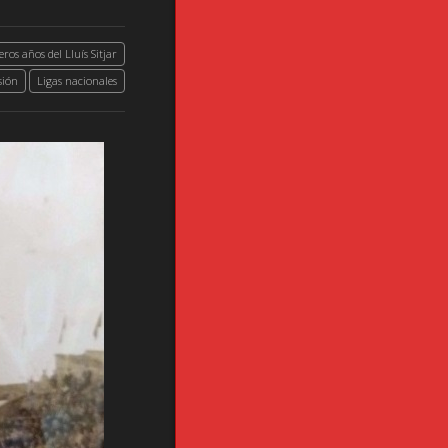
ros años del Lluís Sitjar
sión
Ligas nacionales