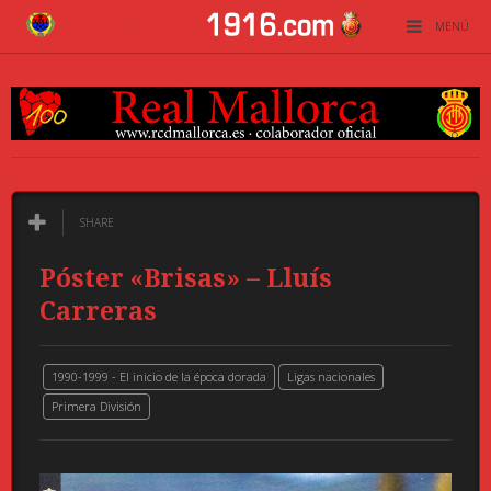
MENÚ
SHARE
Póster «Brisas» – Lluís
Carreras
1990-1999 - El inicio de la época dorada
Ligas nacionales
Primera División